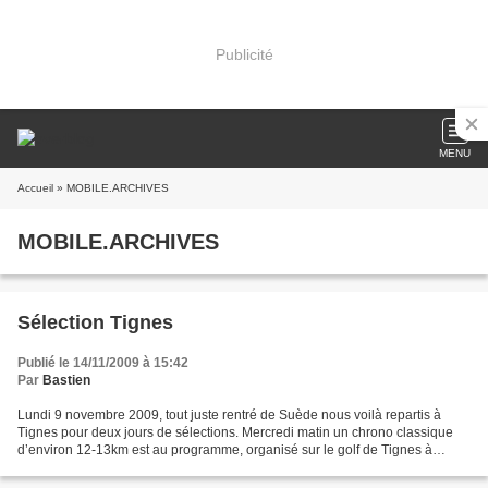
Publicité
MENU
Accueil
» MOBILE.ARCHIVES
MOBILE.ARCHIVES
Sélection Tignes
Publié le 14/11/2009 à 15:42
Par
Bastien
Lundi 9 novembre 2009, tout juste rentré de Suède nous voilà repartis à
Tignes pour deux jours de sélections. Mercredi matin un chrono classique
d’environ 12-13km est au programme, organisé sur le golf de Tignes à
2000m d’altitude. Le chrono se déroule...